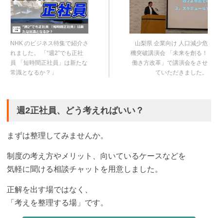
NHK のビジネス特集で紹介さ
山梨県 企業向け 人口減少危
れました。 「“週2”でも正社
機突破講演会 「未来を創る！
員 「短時間正社員」は新たな
働き方改革」で講演会をさせ
常識となるか？」
ていただきました。
週2正社員、どう考えればいい？
まずは整理してみませんか。
制度の考え方やメリット、向いているケースなどを
気軽に聞ける相談チャットを用意しました。
正解を出す場ではなく、
「考えを整理する場」です。