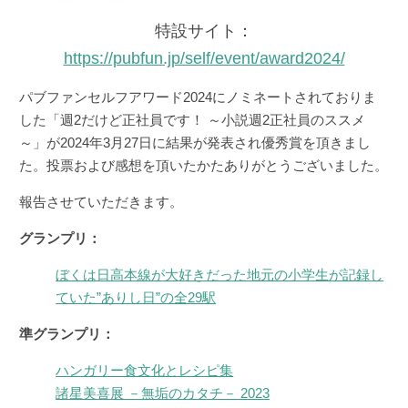
特設サイト：
https://pubfun.jp/self/event/award2024/
パブファンセルフアワード2024にノミネートされておりま
した「週2だけど正社員です！ ～小説週2正社員のススメ
～」が2024年3月27日に結果が発表され優秀賞を頂きまし
た。投票および感想を頂いたかたありがとうございました。
報告させていただきます。
グランプリ：
ぼくは日高本線が大好きだった地元の小学生が記録し
ていた”ありし日”の全29駅
準グランプリ：
ハンガリー食文化とレシピ集
諸星美喜展 －無垢のカタチ－ 2023