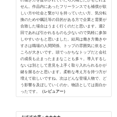
せん。作品内にあったフリーランスでも補償が欲
しい方や社会と繋がりを持っていたい方、気分転
換のためや嘱託等の目的がある方で企業と需要が
合致した場合はうまく行くのだと思います。週2
回であれば引かれるものも少ないので気軽に参加
しやすいかもと思いました。結局は働き方働きや
すさは職場の人間関係、トップの雰囲気に依ると
ころが大きいです。頭でっかちなトップだと会社
の成長も止まったままなことも多々。導入するし
ないは別として意見を上手く取り入れられるかが
鍵を握るかと思います。柔軟な考え方を持つ方が
増えて欲しいですね。次はどんな登場人物で、ど
う影響を及ぼしていくのか。物語としては面白か
ったです。
（レビュアー）
おすすめ度：★★★★