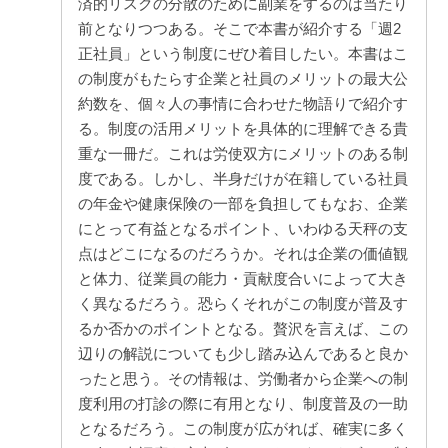
済的リスクの分散のために副業をするのは当たり
前となりつつある。そこで本書が紹介する「週2
正社員」という制度にぜひ着目したい。本書はこ
の制度がもたらす企業と社員のメリットの最大公
約数を、個々人の事情に合わせた物語りで紹介す
る。制度の活用メリットを具体的に理解できる貴
重な一冊だ。これは労使双方にメリットのある制
度である。しかし、半身だけが在籍している社員
の年金や健康保険の一部を負担してもなお、企業
にとって有益となるポイント、いわゆる天秤の支
点はどこになるのだろうか。それは企業の価値観
と体力、従業員の能力・貢献度合いによって大き
く異なるだろう。恐らくそれがこの制度が普及す
るか否かのポイントとなる。贅沢を言えば、この
辺りの解説についても少し踏み込んであると良か
ったと思う。その情報は、労働者から企業への制
度利用の打診の際に有用となり、制度普及の一助
となるだろう。この制度が広がれば、確実に多く