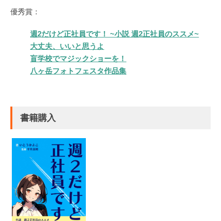
優秀賞：
週2だけど正社員です！ ~小説 週2正社員のススメ~
大丈夫、いいと思うよ
盲学校でマジックショーを！
八ヶ岳フォトフェスタ作品集
書籍購入